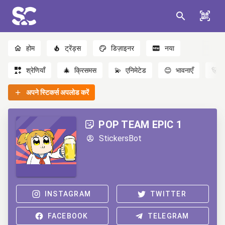
होम
ट्रेंड्स
डिज़ाइनर
नया
श्रेणियाँ
🎄
क्रिसमस
💫
एनिमेटेड
😊
भावनाएँ
🐻
अपने स्टिकर्स अपलोड करें
POP TEAM EPIC 1
StickersBot
INSTAGRAM
TWITTER
FACEBOOK
TELEGRAM