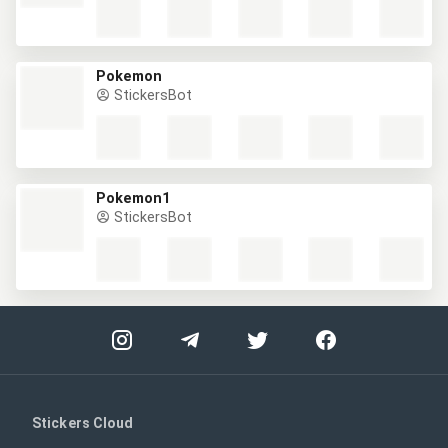
Pokemon
StickersBot
Pokemon1
StickersBot
Stickers Cloud