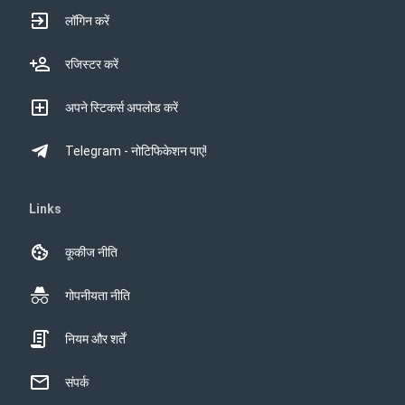
लॉगिन करें
रजिस्टर करें
अपने स्टिकर्स अपलोड करें
Telegram - नोटिफिकेशन पाएं!
Links
कूकीज नीति
गोपनीयता नीति
नियम और शर्तें
संपर्क