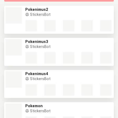
Pokenimus2
StickersBot
Pokenimus3
StickersBot
Pokenimus4
StickersBot
Pokemon
StickersBot