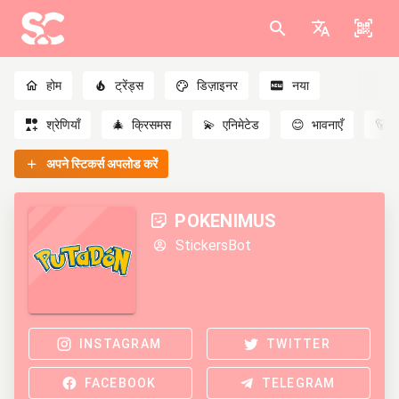
होम
ट्रेंड्स
डिज़ाइनर
नया
श्रेणियाँ
🎄
क्रिसमस
💫
एनिमेटेड
😊
भावनाएँ
🐻
अपने स्टिकर्स अपलोड करें
POKENIMUS
StickersBot
INSTAGRAM
TWITTER
FACEBOOK
TELEGRAM