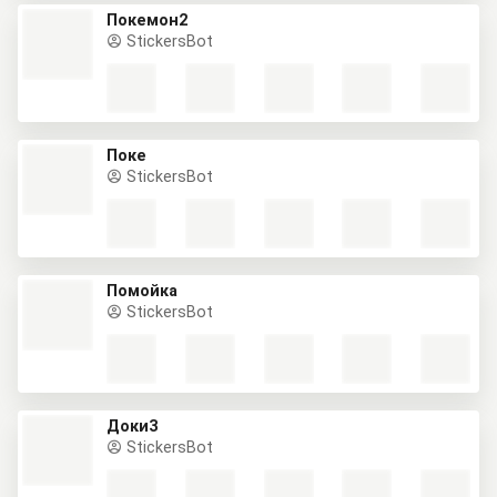
Покемон2
StickersBot
Поке
StickersBot
Помойка
StickersBot
Доки3
StickersBot