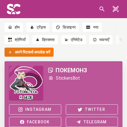
होम
ट्रेंड्स
डिज़ाइनर
नया
श्रेणियाँ
🎄
क्रिसमस
💫
एनिमेटेड
😊
भावनाएँ
🐻
अपने स्टिकर्स अपलोड करें
ПОКЕМОН3
StickersBot
INSTAGRAM
TWITTER
FACEBOOK
TELEGRAM