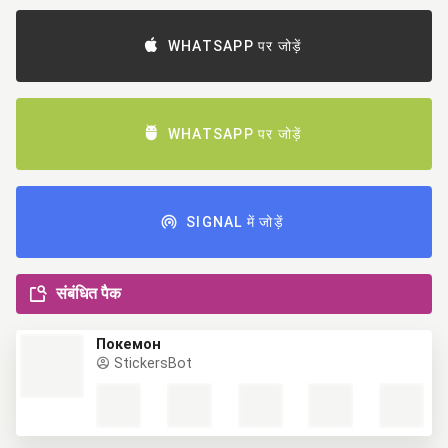
WHATSAPP पर जोड़ें
WHATSAPP पर जोड़ें
SIGNAL में जोड़ें
संबंधित पैक
Покемон
StickersBot