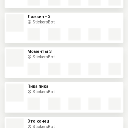
Ложкин - 3
StickersBot
Моменты 3
StickersBot
Пика пика
StickersBot
Это конец
StickersBot