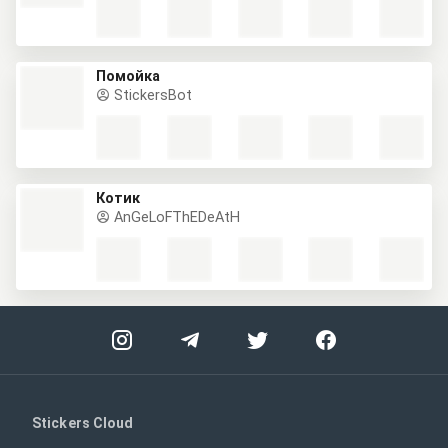
Помойка
StickersBot
Котик
AnGeLoFThEDeAtH
Stickers Cloud