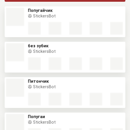
Попугайчик
StickersBot
без зубик
StickersBot
Питончик
StickersBot
Попугаи
StickersBot