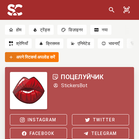
होम
ट्रेंड्स
डिज़ाइनर
नया
श्रेणियाँ
🎄
क्रिसमस
💫
एनिमेटेड
😊
भावनाएँ
🐻
अपने स्टिकर्स अपलोड करें
ПОЦЕЛУЙЧИК
StickersBot
INSTAGRAM
TWITTER
FACEBOOK
TELEGRAM