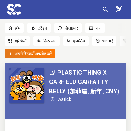
होम
ट्रेंड्स
डिज़ाइनर
नया
श्रेणियाँ
🎄
क्रिसमस
💫
एनिमेटेड
😊
भावनाएँ
🐻
अपने स्टिकर्स अपलोड करें
PLASTIC THING X
GARFIELD GARFATTY
BELLY (加菲貓, 新年, CNY)
wstick