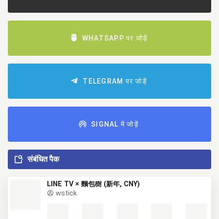
WHATSAPP पर जोड़ें
TELEGRAM पर जोड़ें
SIGNAL में जोड़ें
संबंधित पैक
LINE TV × 麵包樹 (新年, CNY)
wstick