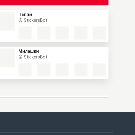
Паппи
StickersBot
Милашки
StickersBot