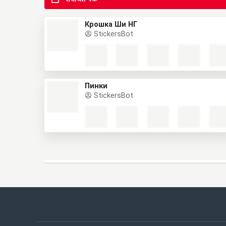
Крошка Ши НГ
StickersBot
Пинки
StickersBot