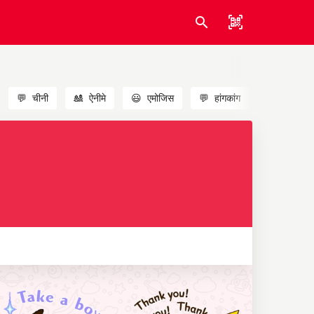
💬
चीनी
🎎
ऐनीमे
😃
एमोजिस
💬
हांगकांग
🐱
बिल्लियाँ