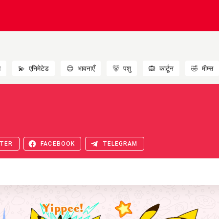
स
💫
एनिमेटेड
😊
भावनाएँ
🐻
पशु
🙉
कार्टून
🤣
मीम्स
TER
FACEBOOK
TELEGRAM