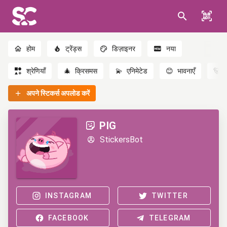
होम
ट्रेंड्स
डिज़ाइनर
नया
श्रेणियाँ
🎄
क्रिसमस
💫
एनिमेटेड
😊
भावनाएँ
🐻
अपने स्टिकर्स अपलोड करें
PIG
StickersBot
INSTAGRAM
TWITTER
FACEBOOK
TELEGRAM