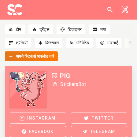
होम
ट्रेंड्स
डिज़ाइनर
नया
श्रेणियाँ
🎄
क्रिसमस
💫
एनिमेटेड
😊
भावनाएँ
🐻
अपने स्टिकर्स अपलोड करें
PIG
StickersBot
INSTAGRAM
TWITTER
FACEBOOK
TELEGRAM