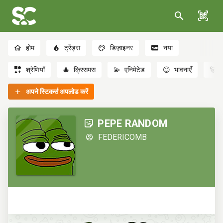
होम
ट्रेंड्स
डिज़ाइनर
नया
श्रेणियाँ
🎄
क्रिसमस
💫
एनिमेटेड
😊
भावनाएँ
🐻
अपने स्टिकर्स अपलोड करें
PEPE RANDOM
FEDERICOMB