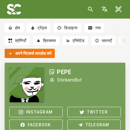
होम
ट्रेंड्स
डिज़ाइनर
नया
श्रेणियाँ
🎄
क्रिसमस
💫
एनिमेटेड
😊
भावनाएँ
🐻
अपने स्टिकर्स अपलोड करें
PEPE
StickersBot
INSTAGRAM
TWITTER
FACEBOOK
TELEGRAM