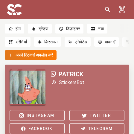
होम
ट्रेंड्स
डिज़ाइनर
नया
श्रेणियाँ
🎄
क्रिसमस
💫
एनिमेटेड
😊
भावनाएँ
🐻
अपने स्टिकर्स अपलोड करें
PATRICK
StickersBot
INSTAGRAM
TWITTER
FACEBOOK
TELEGRAM