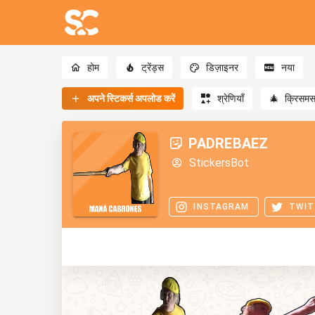
होम
ट्रेंड्स
डिज़ाइनर
नया
अपने स्टिकर्स अपलोड करें
श्रेणियाँ
🎄
क्रिसम
PADREBAEZ
StickersBot
INSTAGRAM
TWIT