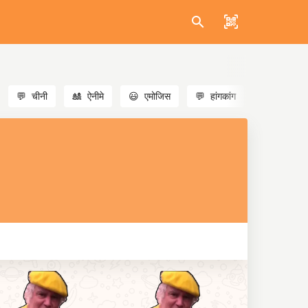
💬
चीनी
🎎
ऐनीमे
😃
एमोजिस
💬
हांगकांग
🐱
बिल्लियाँ