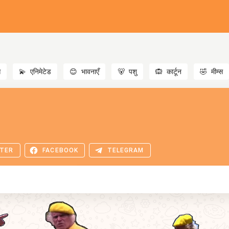
स
💫
एनिमेटेड
😊
भावनाएँ
🐻
पशु
🙉
कार्टून
🤣
मीम्स
TER
FACEBOOK
TELEGRAM