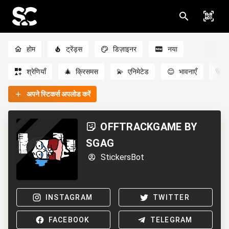
होम
ट्रेंड्स
डिज़ाइनर
नया
श्रेणियाँ
🎄
क्रिसमस
💫
एनिमेटेड
😊
भावनाएँ
🐻
अपने स्टिकर्स अपलोड करें
OFFTRACKGAME BY
SGAG
StickersBot
INSTAGRAM
TWITTER
FACEBOOK
TELEGRAM