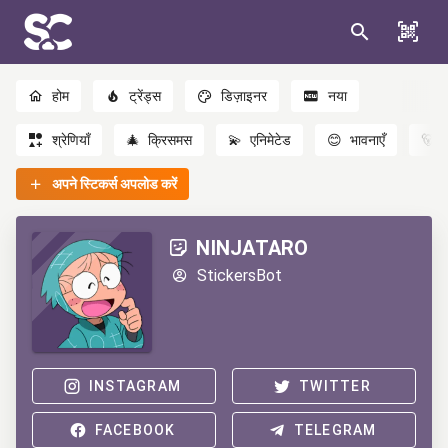
होम
ट्रेंड्स
डिज़ाइनर
नया
श्रेणियाँ
🎄
क्रिसमस
💫
एनिमेटेड
😊
भावनाएँ
🐻
अपने स्टिकर्स अपलोड करें
NINJATARO
StickersBot
INSTAGRAM
TWITTER
FACEBOOK
TELEGRAM