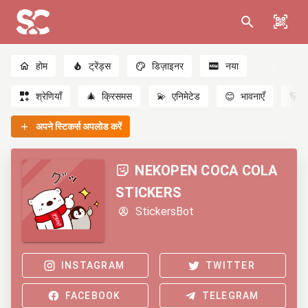
होम
ट्रेंड्स
डिज़ाइनर
नया
श्रेणियाँ
🎄
क्रिसमस
💫
एनिमेटेड
😊
भावनाएँ
🐻
अपने स्टिकर्स अपलोड करें
NEKOPEN COCA COLA
STICKERS
StickersBot
INSTAGRAM
TWITTER
FACEBOOK
TELEGRAM