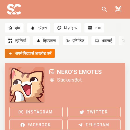
होम
ट्रेंड्स
डिज़ाइनर
नया
श्रेणियाँ
🎄
क्रिसमस
💫
एनिमेटेड
😊
भावनाएँ
🐻
अपने स्टिकर्स अपलोड करें
NEKO'S EMOTES
StickersBot
INSTAGRAM
TWITTER
FACEBOOK
TELEGRAM