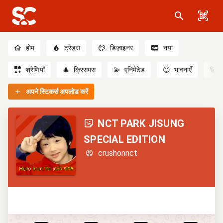
होम
ट्रेंड्स
डिज़ाइनर
नया
श्रेणियाँ
🎄
क्रिसमस
💫
एनिमेटेड
😊
भावनाएँ
🐻
अपने स्टिकर्स अपलोड करें
NCT PARK JISUNG
SPECIAL EDITION
crushonnct