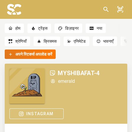
होम
ट्रेंड्स
डिज़ाइनर
नया
श्रेणियाँ
🎄
क्रिसमस
💫
एनिमेटेड
😊
भावनाएँ
🐻
अपने स्टिकर्स अपलोड करें
MYSHIBAFAT-4
emerald
INSTAGRAM