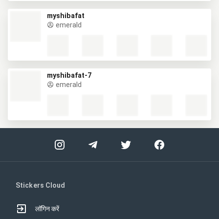
myshibafat
emerald
myshibafat-7
emerald
Stickers Cloud
लॉगिन करें