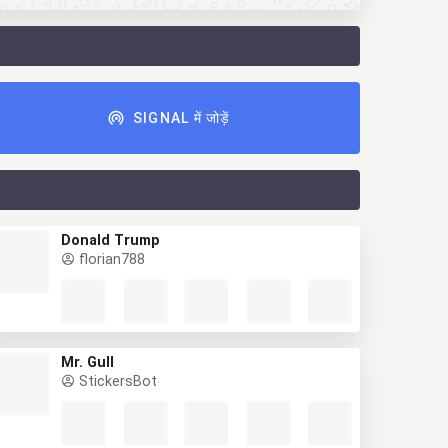
SIGNAL में जोड़ें
Donald Trump
florian788
Mr. Gull
StickersBot