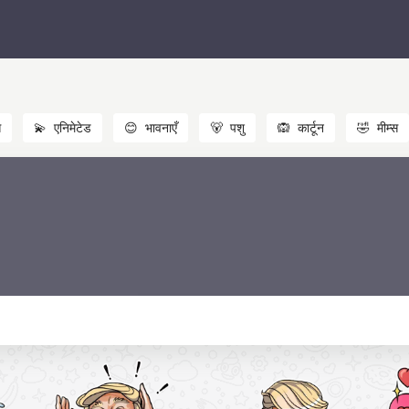
स
💫
एनिमेटेड
😊
भावनाएँ
🐻
पशु
🙉
कार्टून
🤣
मीम्स