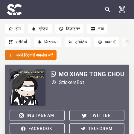
होम
ट्रेंड्स
डिज़ाइनर
नया
श्रेणियाँ
🎄
क्रिसमस
💫
एनिमेटेड
😊
भावनाएँ
🐻
अपने स्टिकर्स अपलोड करें
MO XIANG TONG CHOU
StickersBot
INSTAGRAM
TWITTER
FACEBOOK
TELEGRAM