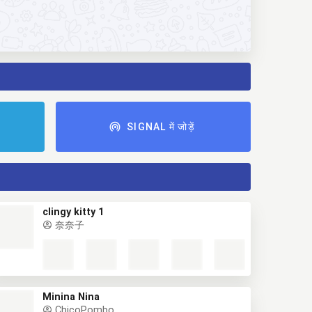
ं
SIGNAL में जोड़ें
clingy kitty 1
奈奈子
Minina Nina
ChicoPombo