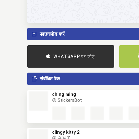
डाउनलोड करें
WHATSAPP पर जोड़ें
संबंधित पैक
ching ming
StickersBot
clingy kitty 2
奈奈子