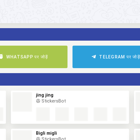
WHATSAPP पर जोड़ें
TELEGRAM पर जोड़े
jing jing
StickersBot
Bigli migli
StickersBot