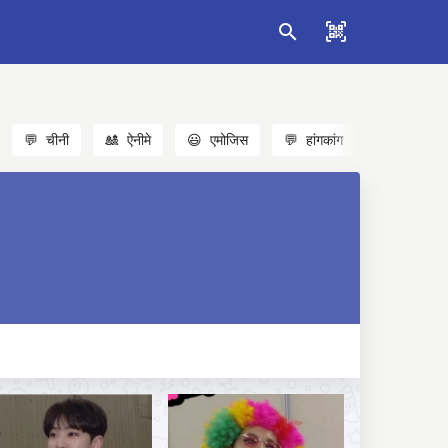
💬
चीनी
🎎
ऐनीमे
😃
एमोजिस
💬
हांगकांग
🐱
बिल्लियाँ