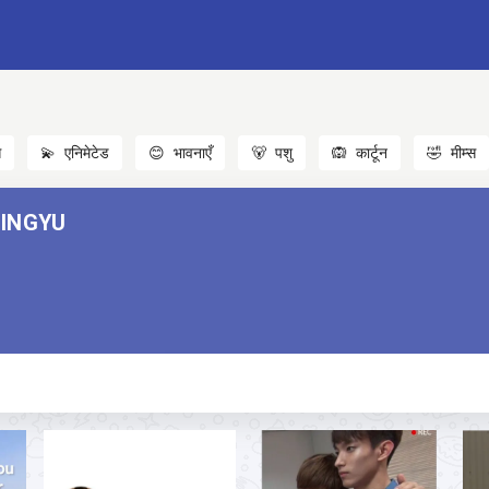
स
💫
एनिमेटेड
😊
भावनाएँ
🐻
पशु
🙉
कार्टून
🤣
मीम्स
MINGYU