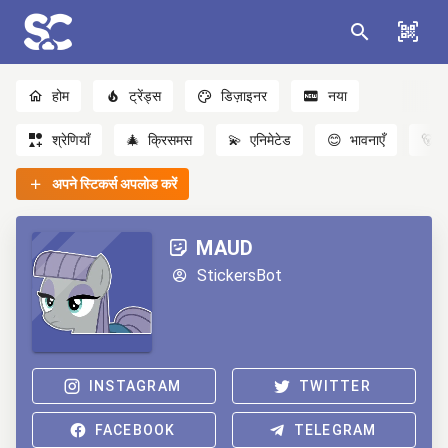
होम
ट्रेंड्स
डिज़ाइनर
नया
श्रेणियाँ
🎄
क्रिसमस
💫
एनिमेटेड
😊
भावनाएँ
🐻
अपने स्टिकर्स अपलोड करें
MAUD
StickersBot
INSTAGRAM
TWITTER
FACEBOOK
TELEGRAM