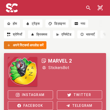
होम
ट्रेंड्स
डिज़ाइनर
नया
श्रेणियाँ
🎄
क्रिसमस
💫
एनिमेटेड
😊
भावनाएँ
🐻
अपने स्टिकर्स अपलोड करें
MARVEL 2
StickersBot
INSTAGRAM
TWITTER
FACEBOOK
TELEGRAM