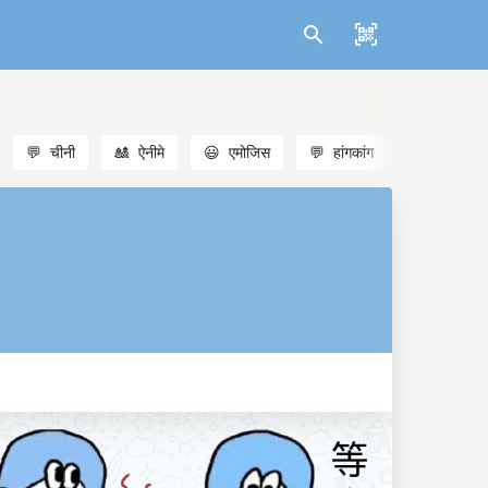
💬
चीनी
🎎
ऐनीमे
😃
एमोजिस
💬
हांगकांग
🐱
बिल्लियाँ