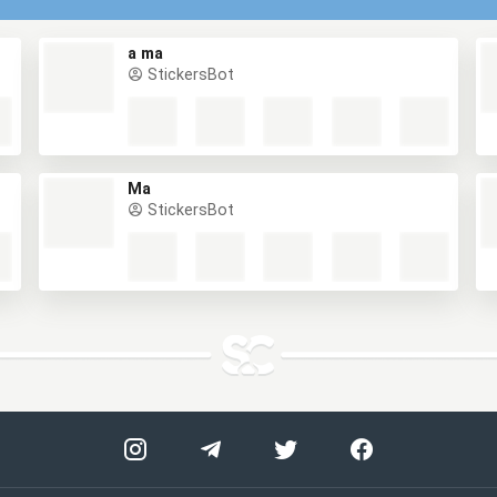
a ma
StickersBot
Ma
StickersBot