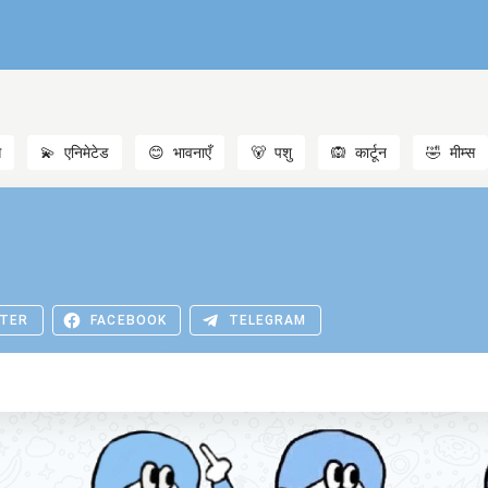
स
💫
एनिमेटेड
😊
भावनाएँ
🐻
पशु
🙉
कार्टून
🤣
मीम्स
TER
FACEBOOK
TELEGRAM