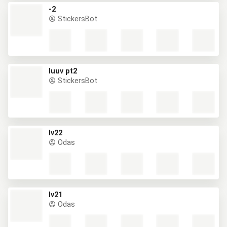
-2
StickersBot
luuv pt2
StickersBot
lv22
Odas
lv21
Odas