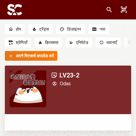
होम
ट्रेंड्स
डिज़ाइनर
नया
श्रेणियाँ
🎄
क्रिसमस
💫
एनिमेटेड
😊
भावनाएँ
🐻
अपने स्टिकर्स अपलोड करें
LV23-2
Odas