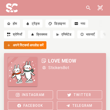
होम
ट्रेंड्स
डिज़ाइनर
नया
श्रेणियाँ
🎄
क्रिसमस
💫
एनिमेटेड
😊
भावनाएँ
🐻
अपने स्टिकर्स अपलोड करें
LOVE MEOW
StickersBot
INSTAGRAM
TWITTER
FACEBOOK
TELEGRAM