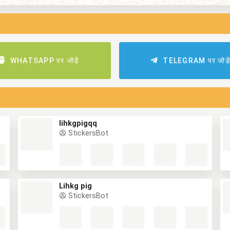
WHATSAPP पर जोड़ें
TELEGRAM पर जोड़े
lihkgpigqq
StickersBot
Lihkg pig
StickersBot