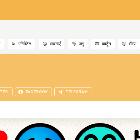
स
💫
एनिमेटेड
😊
भावनाएँ
🐻
पशु
🙉
कार्टून
🤣
मीम्स
TER
FACEBOOK
TELEGRAM