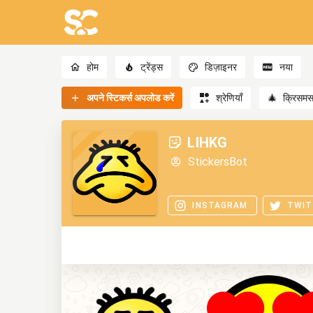
होम
ट्रेंड्स
डिज़ाइनर
नया
अपने स्टिकर्स अपलोड करें
श्रेणियाँ
🎄
क्रिसम
LIHKG
StickersBot
INSTAGRAM
TWIT