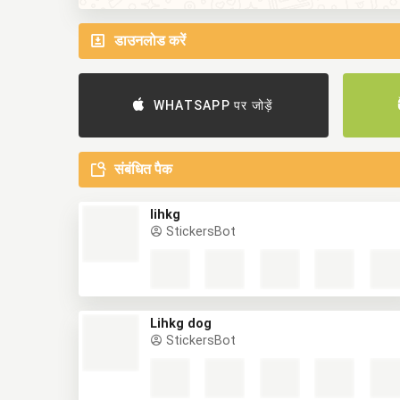
डाउनलोड करें
WHATSAPP पर जोड़ें
संबंधित पैक
lihkg
StickersBot
Lihkg dog
StickersBot