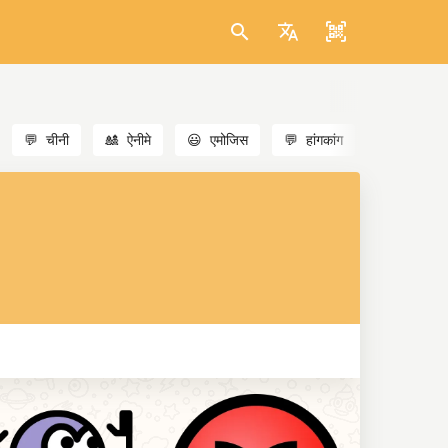
💬
चीनी
🎎
ऐनीमे
😃
एमोजिस
💬
हांगकांग
🐱
बिल्लियाँ