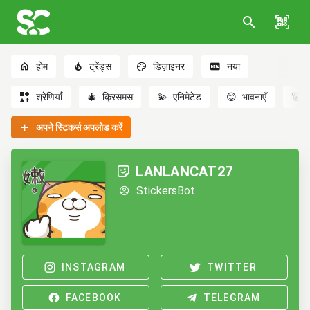
होम
ट्रेंड्स
डिज़ाइनर
नया
श्रेणियाँ
🎄
क्रिसमस
💫
एनिमेटेड
😊
भावनाएँ
🐻
अपने स्टिकर्स अपलोड करें
LANLANCAT27
StickersBot
INSTAGRAM
TWITTER
FACEBOOK
TELEGRAM