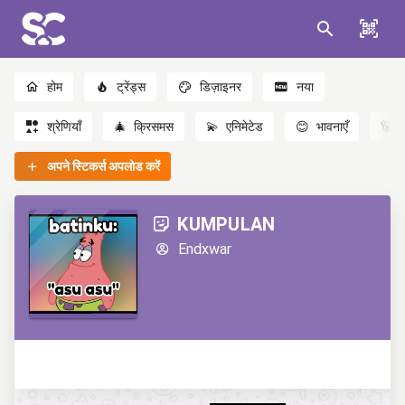
होम
ट्रेंड्स
डिज़ाइनर
नया
श्रेणियाँ
🎄
क्रिसमस
💫
एनिमेटेड
😊
भावनाएँ
🐻
अपने स्टिकर्स अपलोड करें
KUMPULAN
Endxwar