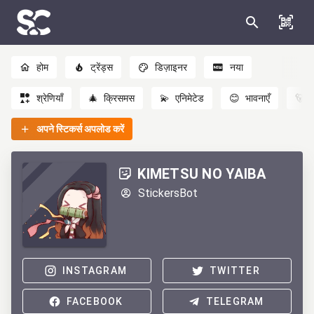
होम
ट्रेंड्स
डिज़ाइनर
नया
श्रेणियाँ
🎄
क्रिसमस
💫
एनिमेटेड
😊
भावनाएँ
🐻
अपने स्टिकर्स अपलोड करें
KIMETSU NO YAIBA
StickersBot
INSTAGRAM
TWITTER
FACEBOOK
TELEGRAM