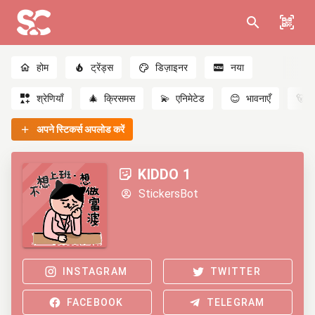
होम
ट्रेंड्स
डिज़ाइनर
नया
श्रेणियाँ
🎄
क्रिसमस
💫
एनिमेटेड
😊
भावनाएँ
🐻
अपने स्टिकर्स अपलोड करें
KIDDO 1
StickersBot
INSTAGRAM
TWITTER
FACEBOOK
TELEGRAM