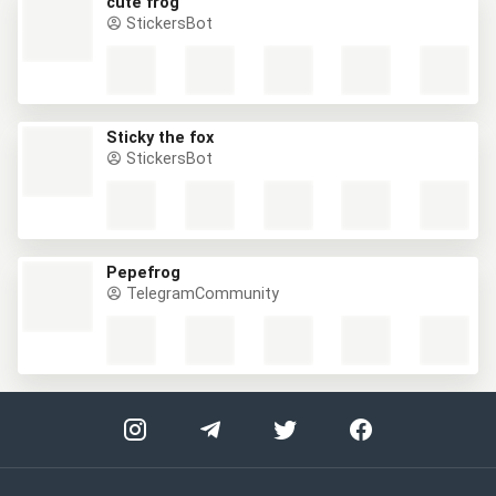
cute frog
StickersBot
Sticky the fox
StickersBot
Pepefrog
TelegramCommunity