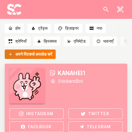
होम
ट्रेंड्स
डिज़ाइनर
नया
श्रेणियाँ
🎄
क्रिसमस
💫
एनिमेटेड
😊
भावनाएँ
🐻
अपने स्टिकर्स अपलोड करें
KANAHEI1
StickersBot
INSTAGRAM
TWITTER
FACEBOOK
TELEGRAM