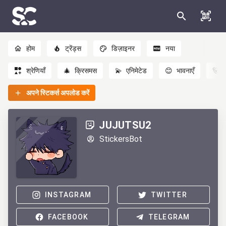
होम
ट्रेंड्स
डिज़ाइनर
नया
श्रेणियाँ
🎄
क्रिसमस
💫
एनिमेटेड
😊
भावनाएँ
🐻
अपने स्टिकर्स अपलोड करें
JUJUTSU2
StickersBot
INSTAGRAM
TWITTER
FACEBOOK
TELEGRAM