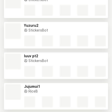
Yuzuru2
StickersBot
luuv pt2
StickersBot
Jujumui1
RiceB