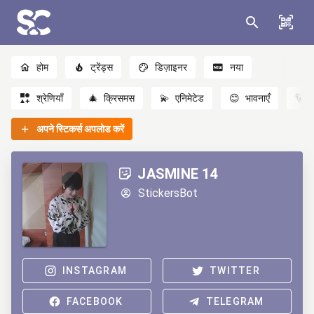
होम
ट्रेंड्स
डिज़ाइनर
नया
श्रेणियाँ
🎄
क्रिसमस
💫
एनिमेटेड
😊
भावनाएँ
🐻
अपने स्टिकर्स अपलोड करें
JASMINE 14
StickersBot
INSTAGRAM
TWITTER
FACEBOOK
TELEGRAM