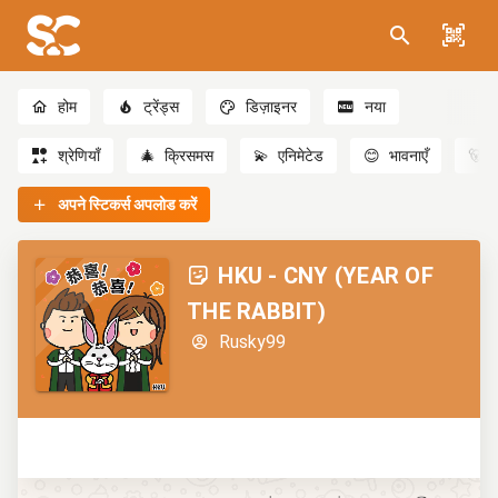
होम
ट्रेंड्स
डिज़ाइनर
नया
श्रेणियाँ
🎄
क्रिसमस
💫
एनिमेटेड
😊
भावनाएँ
🐻
अपने स्टिकर्स अपलोड करें
HKU - CNY (YEAR OF
THE RABBIT)
Rusky99