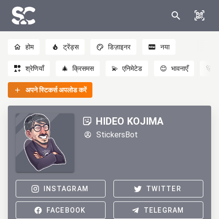
होम
ट्रेंड्स
डिज़ाइनर
नया
श्रेणियाँ
🎄
क्रिसमस
💫
एनिमेटेड
😊
भावनाएँ
🐻
अपने स्टिकर्स अपलोड करें
HIDEO KOJIMA
StickersBot
INSTAGRAM
TWITTER
FACEBOOK
TELEGRAM