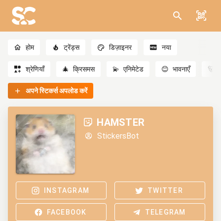
होम
ट्रेंड्स
डिज़ाइनर
नया
श्रेणियाँ
🎄
क्रिसमस
💫
एनिमेटेड
😊
भावनाएँ
🐻
अपने स्टिकर्स अपलोड करें
HAMSTER
StickersBot
INSTAGRAM
TWITTER
FACEBOOK
TELEGRAM