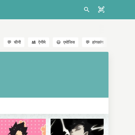
💬
चीनी
🎎
ऐनीमे
😃
एमोजिस
💬
हांगकांग
🐱
बिल्लियाँ