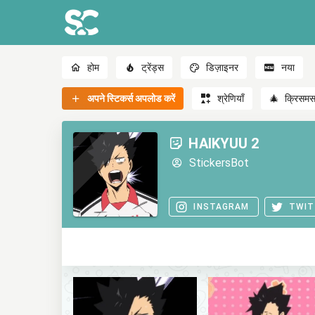
होम
ट्रेंड्स
डिज़ाइनर
नया
अपने स्टिकर्स अपलोड करें
श्रेणियाँ
🎄
क्रिसम
HAIKYUU 2
StickersBot
INSTAGRAM
TWIT