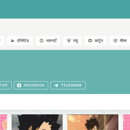
स
💫
एनिमेटेड
😊
भावनाएँ
🐻
पशु
🙉
कार्टून
🤣
मीम्स
TER
FACEBOOK
TELEGRAM