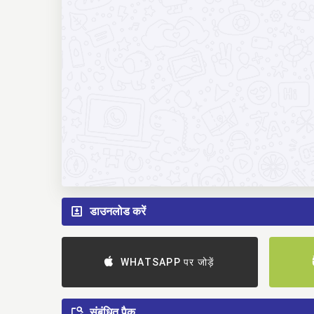
डाउनलोड करें
WHATSAPP पर जोड़ें
संबंधित पैक