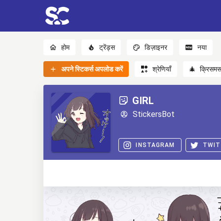
होम
ट्रेंड्स
डिज़ाइनर
नया
अपने स्टिकर्स अपलोड करें
श्रेणियाँ
🎄
क्रिसम
GIRL
StickersBot
INSTAGRAM
TWIT