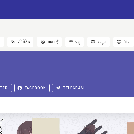
स
💫
एनिमेटेड
😊
भावनाएँ
🐻
पशु
🙉
कार्टून
🤣
मीम्स
TER
FACEBOOK
TELEGRAM