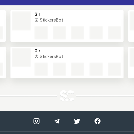
Girl
StickersBot
Girl
StickersBot