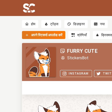
होम
ट्रेंड्स
डिज़ाइनर
नया
अपने स्टिकर्स अपलोड करें
श्रेणियाँ
🎄
क्रिसम
FURRY CUTE
StickersBot
INSTAGRAM
TWIT