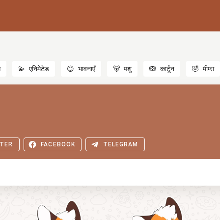
स
💫
एनिमेटेड
😊
भावनाएँ
🐻
पशु
🙉
कार्टून
🤣
मीम्स
TER
FACEBOOK
TELEGRAM