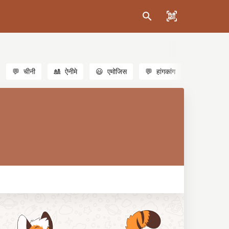
💬
चीनी
🎎
ऐनीमे
😃
एमोजिस
💬
हांगकांग
🐱
बिल्लियाँ