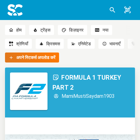
होम
ट्रेंड्स
डिज़ाइनर
नया
श्रेणियाँ
🎄
क्रिसमस
💫
एनिमेटेड
😊
भावनाएँ
🐻
अपने स्टिकर्स अपलोड करें
FORMULA 1 TURKEY
PART 2
MamiMustiSaydam1903