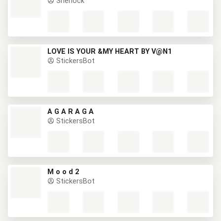
Sherlock
LOVE IS YOUR &MY HEART BY V@N1
StickersBot
A G A R A G Ã
StickersBot
M o o d 2
StickersBot