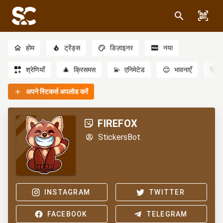
होम
ट्रेंड्स
डिज़ाइनर
नया
श्रेणियाँ
🎄
क्रिसमस
💫
एनिमेटेड
😊
भावनाएँ
🐻
अपने स्टिकर्स अपलोड करें
FIREFOX
StickersBot
INSTAGRAM
TWITTER
FACEBOOK
TELEGRAM