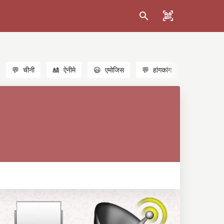
💬
चीनी
🎎
ऐनीमे
😃
एमोजिस
💬
हांगकांग
🐱
बिल्लियाँ