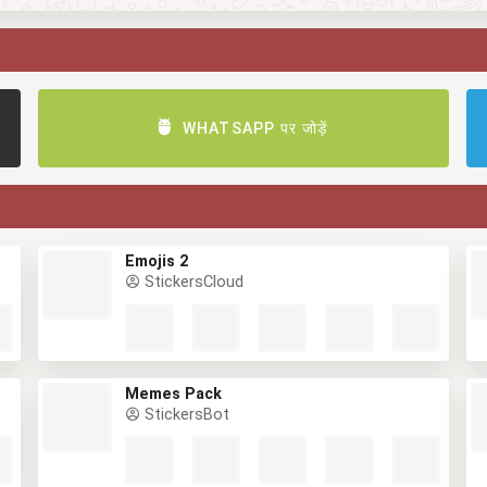
WHATSAPP पर जोड़ें
Emojis 2
StickersCloud
Memes Pack
StickersBot