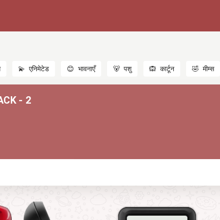
स
💫
एनिमेटेड
😊
भावनाएँ
🐻
पशु
🙉
कार्टून
🤣
मीम्स
CK - 2