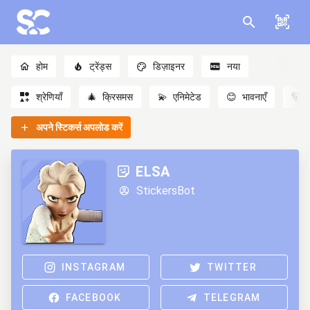
होम
ट्रेंड्स
डिज़ाइनर
नया
श्रेणियाँ
🎄
क्रिसमस
💫
एनिमेटेड
😊
भावनाएँ
🐻
अपने स्टिकर्स अपलोड करें
ELSA
StickersBot
INSTAGRAM
TWITTER
FACEBOOK
TELEGRAM