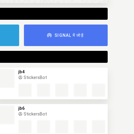
ं
SIGNAL में जोड़ें
jb4
StickersBot
jb6
StickersBot