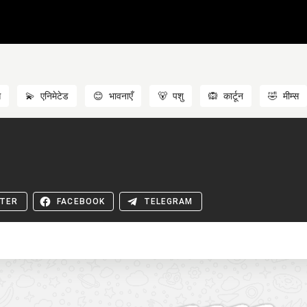
स
💫
एनिमेटेड
😊
भावनाएँ
🐻
पशु
🙉
कार्टून
🤣
मीम्स
TER
FACEBOOK
TELEGRAM