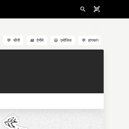
💬
चीनी
🎎
ऐनीमे
😃
एमोजिस
💬
हांगकांग
🐱
बिल्लियाँ