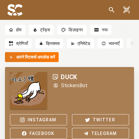
होम
ट्रेंड्स
डिज़ाइनर
नया
श्रेणियाँ
🎄
क्रिसमस
💫
एनिमेटेड
😊
भावनाएँ
🐻
अपने स्टिकर्स अपलोड करें
DUCK
StickersBot
INSTAGRAM
TWITTER
FACEBOOK
TELEGRAM