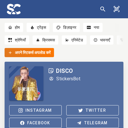
होम
ट्रेंड्स
डिज़ाइनर
नया
श्रेणियाँ
🎄
क्रिसमस
💫
एनिमेटेड
😊
भावनाएँ
🐻
अपने स्टिकर्स अपलोड करें
DISCO
StickersBot
INSTAGRAM
TWITTER
FACEBOOK
TELEGRAM