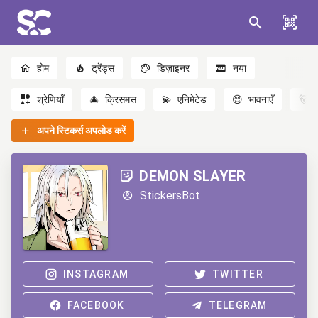
होम
ट्रेंड्स
डिज़ाइनर
नया
श्रेणियाँ
🎄
क्रिसमस
💫
एनिमेटेड
😊
भावनाएँ
🐻
अपने स्टिकर्स अपलोड करें
DEMON SLAYER
StickersBot
INSTAGRAM
TWITTER
FACEBOOK
TELEGRAM