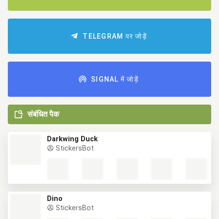
TELEGRAM पर जोड़ें
SIGNAL में जोड़ें
संबंधित पैक
Darkwing Duck
StickersBot
Dino
StickersBot