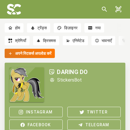
होम
ट्रेंड्स
डिज़ाइनर
नया
श्रेणियाँ
🎄
क्रिसमस
💫
एनिमेटेड
😊
भावनाएँ
🐻
अपने स्टिकर्स अपलोड करें
DARING DO
StickersBot
INSTAGRAM
TWITTER
FACEBOOK
TELEGRAM